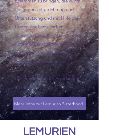
zusammen zu bringen, die durch
die gegenseitige Ehrung und
Unterstützung und mit Hilfe der
Lehren der Lemurischen
Schwesternschaft ihr grenzenloses
Potential verwirklichen und
dadurch die Heilung dieses
Planeten unterstützen.
Der Frieden auf der Erde beginnt
im Inneren.
Mehr Infos zur Lemurian Sisterhood
LEMURIEN