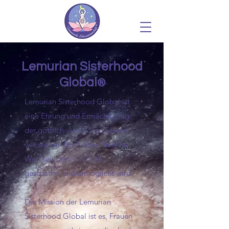
Lemurian Sisterhood
Global
®
Lemurian Sisterhood Global ist
eine Ehrung und Ermächtigung
der göttlich-weiblichen Essenz,
wie sie von Dr. Amber Mele'ha
Wolf seit dem 11.11.11
geschaffen und ermöglicht wird.
Die Mission der Lemurian
Sisterhood Global
ist es, Frauen